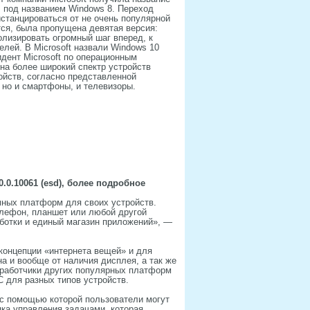
 под названием Windows 8. Переход
станцироваться от не очень популярной
ся, была пропущена девятая версия:
олизировать огромный шаг вперед, к
елей. В Microsoft назвали Windows 10
дент Microsoft по операционным
на более широкий спектр устройств
ойств, согласно представленной
 но и смартфоны, и телевизоры.
0.0.10061 (esd), более подробное
мных платформ для своих устройств.
елефон, планшет или любой другой
аботки и единый магазин приложений», —
 концепции «интернета вещей» и для
а и вообще от наличия дисплея, а так же
зработчики других популярных платформ
 для разных типов устройств.
с помощью которой пользователи могут
пка управления задачами, которая