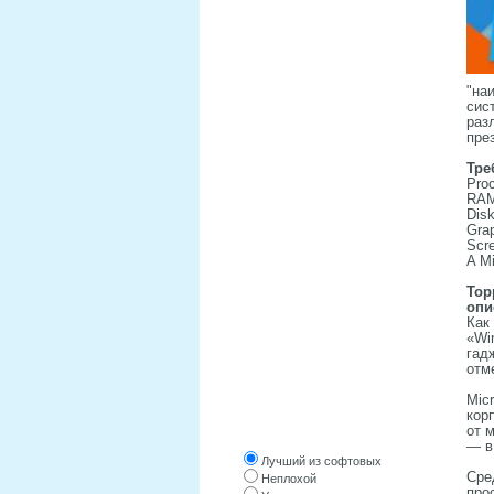
WINDOWS 10
WINDOWS 8
WINDOWS 7
"на
сис
WINDOWS XP
раз
пре
WINDOWS ОРИГИНАЛЬНЫЕ
Тре
Proc
LINUX, UNIX
RAM:
Disk
WPI СБОРКИ
Grap
Scre
СОФТ
A Mi
СОФТ ОТ ПОСЕТИТЕЛЕЙ
Тор
опи
Как
«Wi
гад
отм
Mic
кор
Оцените трекер
от 
— в
Лучший из софтовых
Сре
Неплохой
про