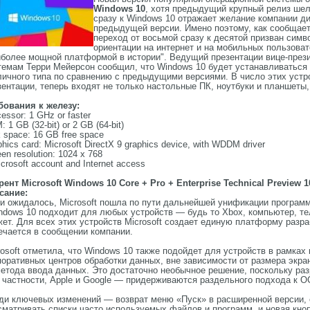
Windows 10
, хотя предыдущий крупный релиз шел
сразу к Windows 10 отражает желание компании ди
предыдущей версии. Имено поэтому, как сообщает
переход от восьмой сразу к десятой призван симв
ориентации на интернет и на мобильных пользоват
иболее мощной платформой в истории". Ведущий презентации вице-прези
темам Терри Мейерсон сообщил, что Windows 10 будет устанавливаться 
личного типа по сравнению с предыдущими версиями. В число этих устр
зентации, теперь входят не только настольные ПК, ноутбуки и планшеты,
бования к железу:
essor: 1 GHz or faster
 1 GB (32-bit) or 2 GB (64-bit)
 space: 16 GB free space
hics card: Microsoft DirectX 9 graphics device, with WDDM driver
en resolution: 1024 x 768
crosoft account and Internet access
рент Microsoft Windows 10 Core + Pro + Enterprise Technical Preview 1
сание:
 и ожидалось, Microsoft пошла по пути дальнейшей унификации програм
ndows 10 подходит для любых устройств — будь то Xbox, компьютер, т
жет. Для всех этих устройств Microsoft создает единую платформу разр
ечается в сообщении компании.
rosoft отметила, что Windows 10 также подойдет для устройств в рамках
поративных центров обработки данных, вне зависимости от размера экран
метода ввода данных. Это достаточно необычное решение, поскольку ра
 частности, Apple и Google — придерживаются раздельного подхода к ОС
ди ключевых изменений — возврат меню «Пуск» в расширенной версии, 
сматривать списки часто используемых файлов и программ, и новая кно