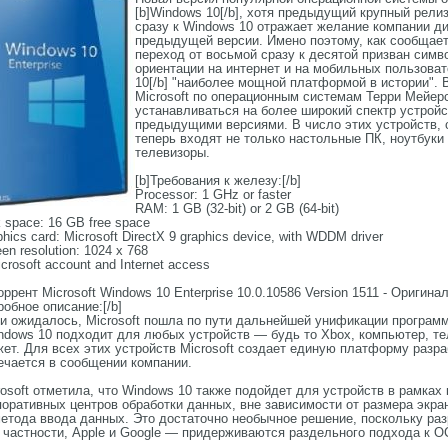
[b]Windows 10[/b], хотя предыдущий крупный рели
сразу к Windows 10 отражает желание компании ди
предыдущей версии. Имено поэтому, как сообщает
переход от восьмой сразу к десятой призван симв
ориентации на интернет и на мобильных пользовате
10[/b] "наиболее мощной платформой в истории".
Microsoft по операционным системам Терри Мейерс
устанавливаться на более широкий спектр устройс
предыдущими версиями. В число этих устройств, 
теперь входят не только настольные ПК, ноутбуки
телевизоры.
[b]Требования к железу:[/b]
Processor: 1 GHz or faster
RAM: 1 GB (32-bit) or 2 GB (64-bit)
 space: 16 GB free space
hics card: Microsoft DirectX 9 graphics device, with WDDM driver
en resolution: 1024 x 768
crosoft account and Internet access
Торрент Microsoft Windows 10 Enterprise 10.0.10586 Version 1511 - Оригин
робное описание:[/b]
 и ожидалось, Microsoft пошла по пути дальнейшей унификации програм
ndows 10 подходит для любых устройств — будь то Xbox, компьютер, т
жет. Для всех этих устройств Microsoft создает единую платформу разр
ечается в сообщении компании.
rosoft отметила, что Windows 10 также подойдет для устройств в рамках
поративных центров обработки данных, вне зависимости от размера экран
метода ввода данных. Это достаточно необычное решение, поскольку ра
 частности, Apple и Google — придерживаются раздельного подхода к ОС