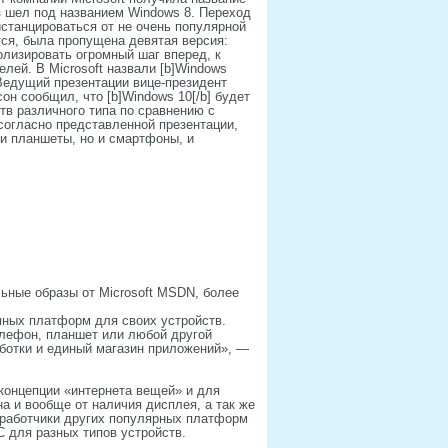
з шел под названием Windows 8. Переход
станцироваться от не очень популярной
ся, была пропущена девятая версия:
олизировать огромный шаг вперед, к
лей. В Microsoft назвали [b]Windows
 Ведущий презентации вице-президент
он сообщил, что [b]Windows 10[/b] будет
тв различного типа по сравнению с
согласно представленной презентации,
 и планшеты, но и смартфоны, и
альные образы от Microsoft MSDN, более
мных платформ для своих устройств.
елефон, планшет или любой другой
аботки и единый магазин приложений», —
 концепции «интернета вещей» и для
а и вообще от наличия дисплея, а так же
зработчики других популярных платформ
 для разных типов устройств.