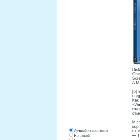
WINDOWS 10
WINDOWS 8
WINDOWS 7
WINDOWS XP
WINDOWS ОРИГИНАЛЬНЫЕ
LINUX, UNIX
WPI СБОРКИ
Disk
СОФТ
Grap
Scre
СОФТ ОТ ПОСЕТИТЕЛЕЙ
A Mi
[b]
под
Как
«Wi
гад
отм
Оцените трекер
Mic
кор
от 
Лучший из софтовых
— в
Неплохой