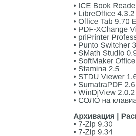
• ICE Book Reader
• LibreOffice 4.3.
• Office Tab 9.70 
• PDF-XChange Vi
• priPrinter Profe
• Punto Switcher 
• SMath Studio 0.
• SoftMaker Offic
• Stamina 2.5
• STDU Viewer 1.
• SumatraPDF 2.6
• WinDjView 2.0.2
• СОЛО на клавиа
Архивация | Рас
• 7-Zip 9.30
• 7-Zip 9.34