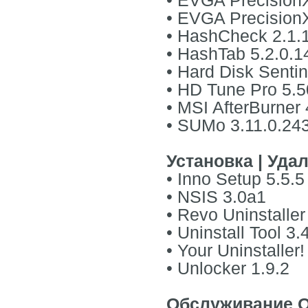
• EVGA PrecisionX
• EVGA PrecisionX
• HashCheck 2.1.
• HashTab 5.2.0.1
• Hard Disk Senti
• HD Tune Pro 5.5
• MSI AfterBurner 
• SUMo 3.11.0.24
Установка | Уда
• Inno Setup 5.5.5
• NSIS 3.0a1
• Revo Uninstaller
• Uninstall Tool 3
• Your Uninstaller
• Unlocker 1.9.2
Обслуживание 