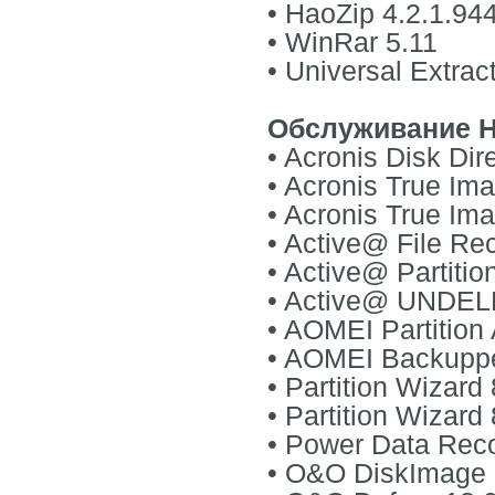
• HaoZip 4.2.1.94
• WinRar 5.11
• Universal Extrac
Обслуживание H
• Acronis Disk Dir
• Acronis True Im
• Acronis True Im
• Active@ File Re
• Active@ Partiti
• Active@ UNDEL
• AOMEI Partition 
• AOMEI Backuppe
• Partition Wizard
• Partition Wizard
• Power Data Rec
• O&O DiskImage 