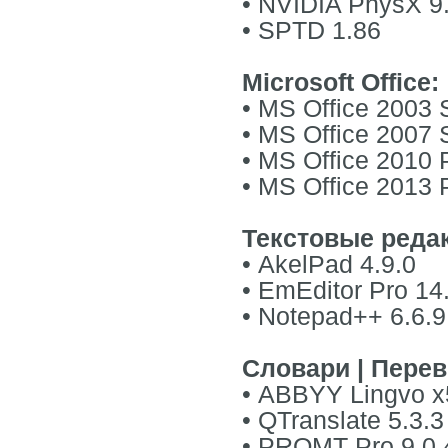
• NVIDIA PhysX 9
• SPTD 1.86
Microsoft Office:
• MS Office 2003
• MS Office 2007 
• MS Office 2010 
• MS Office 2013 
Текстовые реда
• AkelPad 4.9.0
• EmEditor Pro 14
• Notepad++ 6.6.9
Словари | Перев
• ABBYY Lingvo х
• QTranslate 5.3.3
• PROMT Pro 9.0.