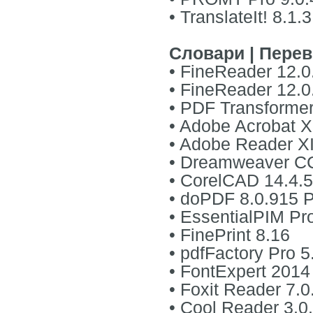
• TranslateIt! 8.1.3
Словари | Перев
• FineReader 12.0
• FineReader 12.0
• PDF Transforme
• Adobe Acrobat X
• Adobe Reader XI
• Dreamweaver CC
• CorelCAD 14.4.
• doPDF 8.0.915 P
• EssentialPIM Pr
• FinePrint 8.16
• pdfFactory Pro 5
• FontExpert 2014
• Foxit Reader 7.0
• Cool Reader 3.0