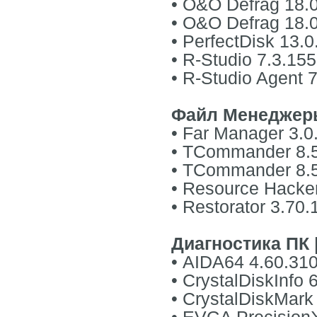
• O&O Defrag 18.0
• O&O Defrag 18.0
• PerfectDisk 13.0
• R-Studio 7.3.15
• R-Studio Agent 
Файл Менеджеры
• Far Manager 3.0
• TCommander 8.
• TCommander 8.
• Resource Hacker
• Restorator 3.70
Диагностика ПК 
• AIDA64 4.60.31
• CrystalDiskInfo 
• CrystalDiskMark