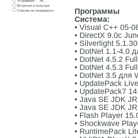
Устраивает ... но ...
Встречал и получше
Программы
Совсем не понравился
Система:
• Visual C++ 05-0
• DirectX 9.0с Ju
• Silverlight 5.1.3
• DotNet 1.1-4.0
• DotNet 4.5.2 Fu
• DotNet 4.5.3 Fu
• DotNet 3.5 для 
• UpdatePack Live
• UpdatePack7 14.
• Java SE JDK JR
• Java SE JDK JR
• Flash Player 15.
• Shockwave Playe
• RuntimePack Lit