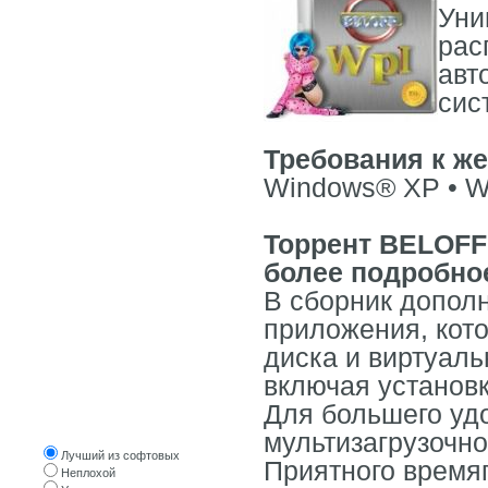
Уни
WINDOWS 10
рас
WINDOWS 8
авт
WINDOWS 7
сис
WINDOWS XP
WINDOWS ОРИГИНАЛЬНЫЕ
Требования к же
Windows® ХР • W
LINUX, UNIX
WPI СБОРКИ
Торрент BELOFF W
СОФТ
более подробно
СОФТ ОТ ПОСЕТИТЕЛЕЙ
В сборник допол
приложения, кото
диска и виртуаль
включая установк
Для большего уд
Оцените трекер
мультизагрузочн
Лучший из софтовых
Приятного время
Неплохой