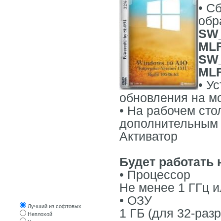
• С
WINDOWS 10
обр
WINDOWS 8
SW_
WINDOWS 7
MLF
WINDOWS XP
SW_
WINDOWS ОРИГИНАЛЬНЫЕ
MLF
• У
LINUX, UNIX
обновления на мо
WPI СБОРКИ
• На рабочем сто
СОФТ
дополнительным 
СОФТ ОТ ПОСЕТИТЕЛЕЙ
Активатор
Будет работать 
• Процессор
Не менее 1 ГГц и
Оцените трекер
• ОЗУ
Лучший из софтовых
1 ГБ (для 32-раз
Неплохой