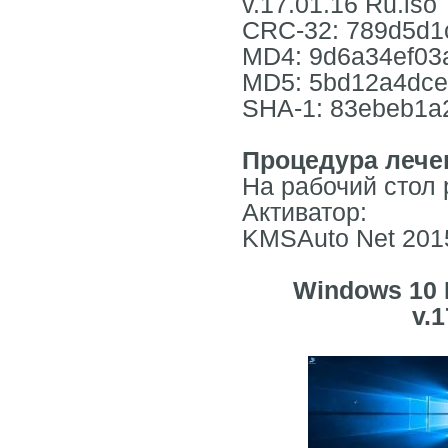
v.17.01.16 Ru.iso
CRC-32: 789d5d1
MD4: 9d6a34ef03
MD5: 5bd12a4dce
SHA-1: 83ebeb1a
Процедура лече
На рабочий стол 
Активатор:
KMSAuto Net 2015
Windows 10 E
v.