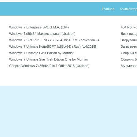
Главная
Коммента
Windows 7 Enterprise SP1 G.M.A. (х64)
404 Not F
Windows 7x86x64 Максимальная (Uralsoft)
Диск сисад
Windows 7 SP1 RUS-ENG x86-x64 -8in1- KMS-activation v4
Загрузочны
Windows 7 Ultimate KottoSOFT (x86\x64) (Rus) [v.4\2018]
Загрузочны
Windows 7 Ultimate Girls Edition by Morhior
Сборник п
Windows 7 Ultimate Star Trek Edition One by Morhior
Сборник бе
Сборка Windows 7x86x64 9 in 1 Office2016 (Uralsoft)
Мультизаг
v12.0 by 
При использовании материалов ссылка на наш источник обязательна. Copyright © 20