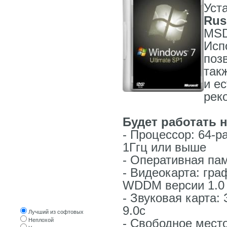
Уст
WINDOWS 10
Rus
WINDOWS 8
MSD
WINDOWS 7
Исп
WINDOWS XP
поз
так
WINDOWS ОРИГИНАЛЬНЫЕ
и е
LINUX, UNIX
рек
WPI СБОРКИ
СОФТ
Будет работать 
- Процессор: 64-р
СОФТ ОТ ПОСЕТИТЕЛЕЙ
1Ггц или выше
- Оперативная пам
- Видеокарта: гра
WDDM версии 1.0
Оцените трекер
- Звуковая карта:
9.0с
Лучший из софтовых
- Свободное место
Неплохой