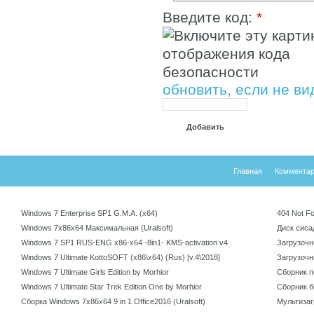
Введите код:
*
обновить, если не ви
Добавить
Главная
Коммента
Windows 7 Enterprise SP1 G.M.A. (х64)
404 Not F
Windows 7x86x64 Максимальная (Uralsoft)
Диск сисад
Windows 7 SP1 RUS-ENG x86-x64 -8in1- KMS-activation v4
Загрузочны
Windows 7 Ultimate KottoSOFT (x86\x64) (Rus) [v.4\2018]
Загрузочны
Windows 7 Ultimate Girls Edition by Morhior
Сборник п
Windows 7 Ultimate Star Trek Edition One by Morhior
Сборник бе
Сборка Windows 7x86x64 9 in 1 Office2016 (Uralsoft)
Мультизаг
v12.0 by 