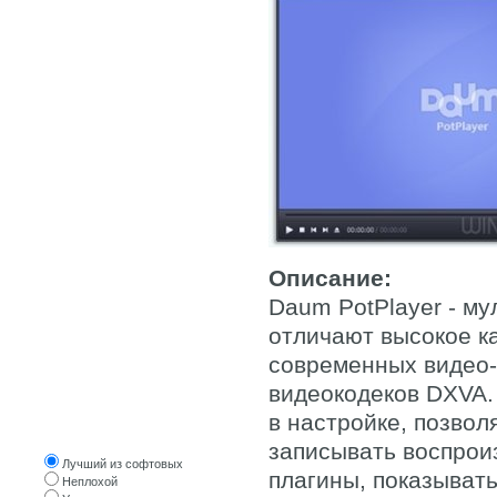
WINDOWS 10
WINDOWS 8
WINDOWS 7
WINDOWS XP
WINDOWS ОРИГИНАЛЬНЫЕ
LINUX, UNIX
WPI СБОРКИ
СОФТ
Описание:
СОФТ ОТ ПОСЕТИТЕЛЕЙ
Daum PotPlayer - му
отличают высокое к
современных видео-
видеокодеков DXVA.
в настройке, позвол
Оцените трекер
записывать воспрои
Лучший из софтовых
плагины, показыват
Неплохой